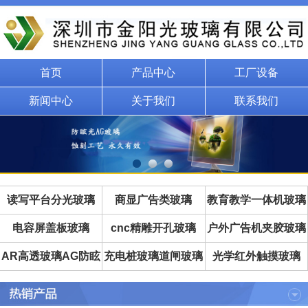
首页
产品中心
工厂设备
新闻中心
关于我们
联系我们
读写平台分光玻璃
商显广告类玻璃
教育教学一体机玻璃
电容屏盖板玻璃
cnc精雕开孔玻璃
户外广告机夹胶玻璃
AR高透玻璃AG防眩
充电桩玻璃道闸玻璃
光学红外触摸玻璃
玻璃